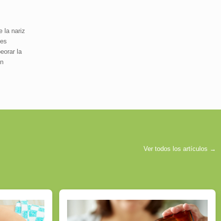
 la nariz
 es
eorar la
en
Ver todos los artículos →