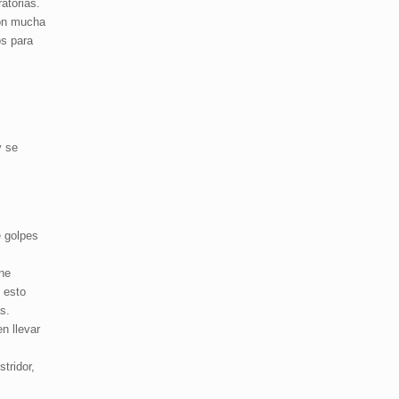
atorias.
con mucha
os para
y se
e golpes
ne
, esto
s.
n llevar
tridor,