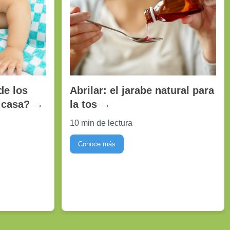
de los
Abrilar: el jarabe natural para
 casa?
→
la tos
→
10 min de lectura
Conoce más