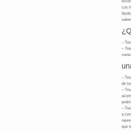
incóm
Los n
facil
saber
¿Q
– Tos
– Tos
carac
un
– Tos
de to
– Tos
acomp
podrí
– Tos
a con
repen
que e