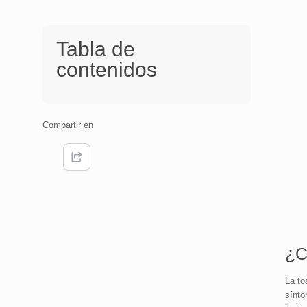
Tabla de
contenidos
Compartir en
¿C
La to
sínto