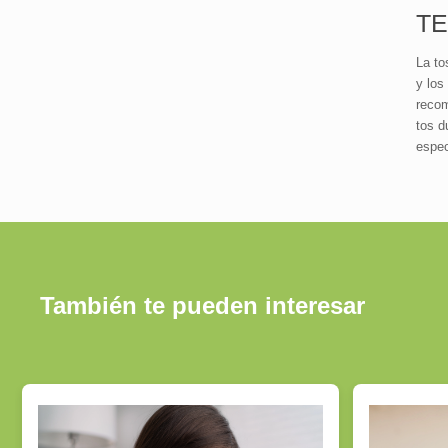
TE
La to
y los
recom
tos d
espec
También te pueden interesar