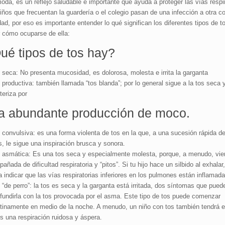
oda, es un reflejo saludable e importante que ayuda a proteger las vías respir
iños que frecuentan la guardería o el colegio pasan de una infección a otra 
idad, por eso es importante entender lo qué significan los diferentes tipos de t
 cómo ocuparse de ella:
ué tipos de tos hay?
 seca: No presenta mucosidad, es dolorosa, molesta e irrita la garganta
 productiva: también llamada “tos blanda”; por lo general sigue a la tos seca 
teriza por
a abundante producción de moco.
 convulsiva: es una forma violenta de tos en la que, a una sucesión rápida d
s, le sigue una inspiración brusca y sonora.
 asmática: Es una tos seca y especialmente molesta, porque, a menudo, vie
añada de dificultad respiratoria y “pitos”. Si tu hijo hace un silbido al exhalar
a indicar que las vías respiratorias inferiores en los pulmones están inflamada
 “de perro”: la tos es seca y la garganta está irritada, dos síntomas que puede
fundirla con la tos provocada por el asma. Este tipo de tos puede comenzar
tinamente en medio de la noche. A menudo, un niño con tos también tendrá es
s una respiración ruidosa y áspera.