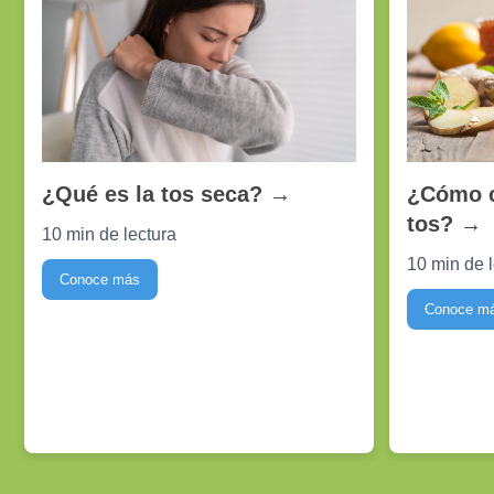
¿Cómo co
¿Qué es la tos seca?
→
tos?
→
10 min de lectura
10 min de 
Conoce más
Conoce m