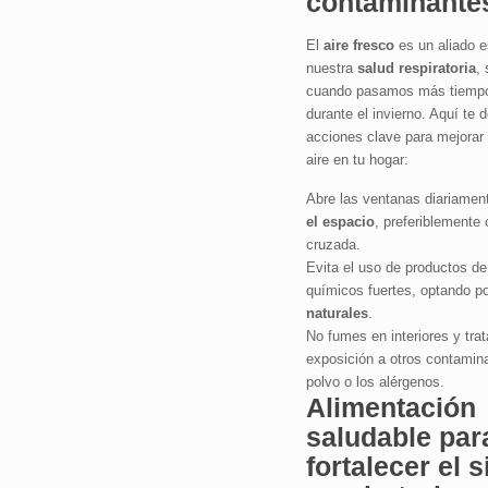
contaminante
El
aire fresco
es un aliado e
nuestra
salud respiratoria
, 
cuando pasamos más tiempo 
durante el invierno. Aquí te
acciones clave para mejorar 
aire en tu hogar:
Abre las ventanas diariamen
el espacio
, preferiblemente 
cruzada.
Evita el uso de productos de
químicos fuertes, optando p
naturales
.
No fumes en interiores y trat
exposición a otros contamin
polvo o los alérgenos.
Alimentación
saludable par
fortalecer el 