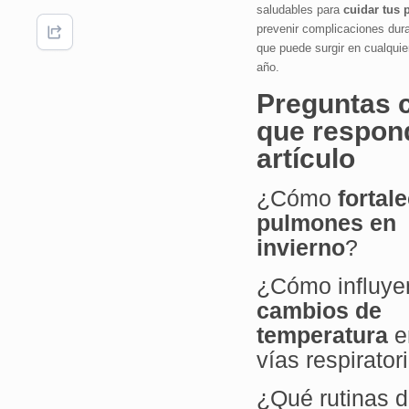
saludables para
cuidar tus
prevenir complicaciones dura
que puede surgir en cualqui
año.
Preguntas 
que respon
artículo
¿Cómo
fortale
pulmones en
invierno
?
¿Cómo influye
cambios de
temperatura
e
vías respirator
¿Qué rutinas d