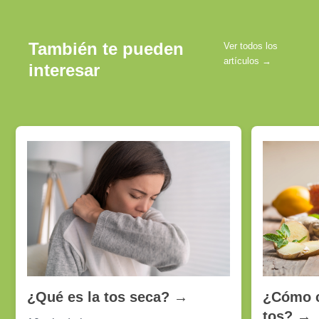
También te pueden
Ver todos los
artículos →
interesar
¿Cómo co
¿Qué es la tos seca?
→
tos?
→