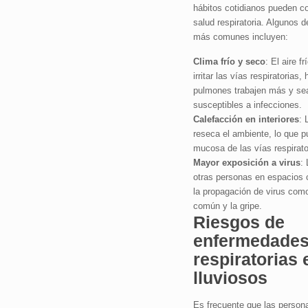
hábitos cotidianos pueden c
salud respiratoria. Algunos d
más comunes incluyen:
Clima frío y seco
: El aire f
irritar las vías respiratorias
pulmones trabajen más y s
susceptibles a infecciones.
Calefacción en interiores
: 
reseca el ambiente, lo que p
mucosa de las vías respirato
Mayor exposición a virus
:
otras personas en espacios c
la propagación de virus como
común y la gripe.
Riesgos de
enfermedade
respiratorias 
lluviosos
Es frecuente que las person