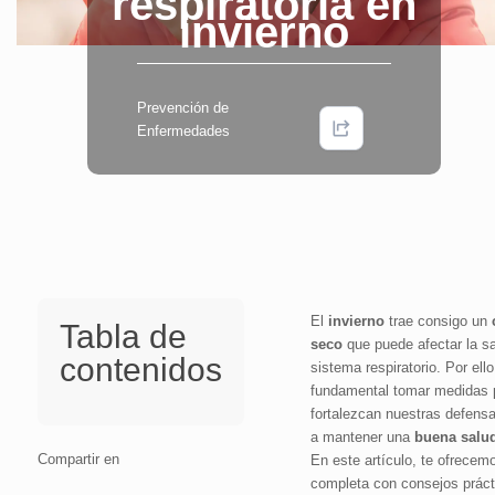
respiratoria en
invierno
Prevención de
Enfermedades
El
invierno
trae consigo un
Tabla de
seco
que puede afectar la sa
contenidos
sistema respiratorio. Por ello
fundamental tomar medidas 
fortalezcan nuestras defens
a mantener una
buena salud
Compartir en
En este artículo, te ofrecem
completa con consejos práct