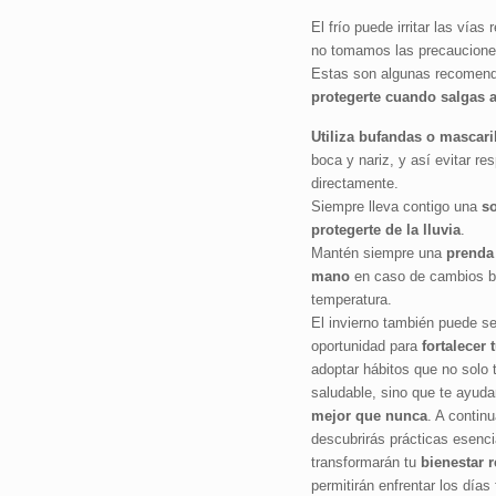
El frío puede irritar las vías r
no tomamos las precaucione
Estas son algunas recomend
protegerte cuando salgas al
Utiliza bufandas o mascari
boca y nariz, y así evitar resp
directamente.
Siempre lleva contigo una
so
protegerte de la lluvia
.
Mantén siempre una
prenda 
mano
en caso de cambios b
temperatura.
El invierno también puede se
oportunidad para
fortalecer
adoptar hábitos que no solo
saludable, sino que te ayud
mejor que nunca
. A continu
descubrirás prácticas esenci
transformarán tu
bienestar r
permitirán enfrentar los días 