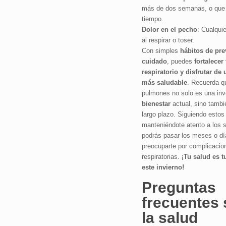
más de dos semanas, o que
tiempo.
Dolor en el pecho
: Cualquie
al respirar o toser.
Con simples
hábitos de pre
cuidado
, puedes
fortalecer
respiratorio y disfrutar d
más saludable
. Recuerda qu
pulmones no solo es una inv
bienestar
actual, sino tambi
largo plazo. Siguiendo estos
manteniéndote atento a los 
podrás pasar los meses o día
preocuparte por complicacio
respiratorias.
¡Tu salud es t
este invierno!
Preguntas
frecuentes 
la salud