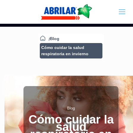
Blog
Cómo cuidar la salud
respiratoria en invierno
Blog
Cómo cuidar la
salud