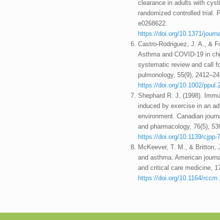
clearance in adults with cysti
randomized controlled trial. 
e0268622.
https://doi.org/10.1371/jour
Castro-Rodriguez, J. A., & Fo
Asthma and COVID-19 in chi
systematic review and call fo
pulmonology, 55(9), 2412–24
https://doi.org/10.1002/ppul
Shephard R. J. (1998). Imm
induced by exercise in an a
environment. Canadian journa
and pharmacology, 76(5), 53
https://doi.org/10.1139/cjpp-
McKeever, T. M., & Britton, J
and asthma. American journal
and critical care medicine, 1
https://doi.org/10.1164/rcc