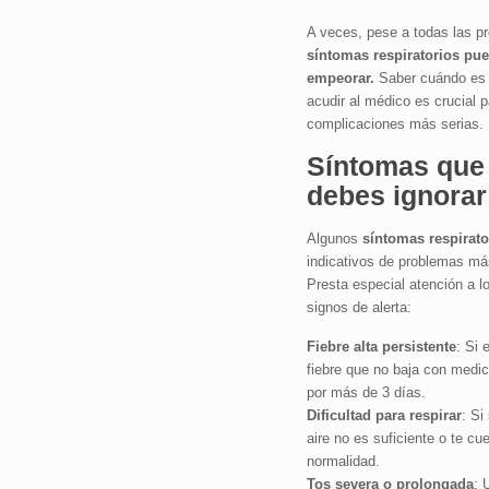
A veces, pese a todas las p
síntomas respiratorios pue
empeorar.
Saber cuándo es
acudir al médico es crucial p
complicaciones más serias.
Síntomas que
debes ignorar
Algunos
síntomas respirato
indicativos de problemas má
Presta especial atención a l
signos de alerta:
Fiebre alta persistente
: Si 
fiebre que no baja con medic
por más de 3 días.
Dificultad para respirar
: Si
aire no es suficiente o te cu
normalidad.
Tos severa o prolongada
: 