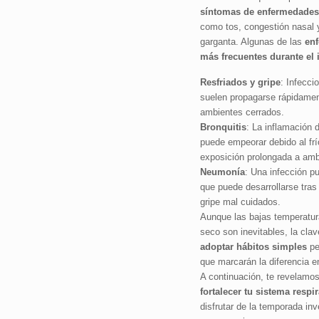
síntomas de enfermedades 
como tos, congestión nasal y
garganta. Algunas de las
en
más frecuentes durante el 
Resfriados y gripe
: Infecci
suelen propagarse rápidame
ambientes cerrados.
Bronquitis
: La inflamación 
puede empeorar debido al frí
exposición prolongada a amb
Neumonía
: Una infección p
que puede desarrollarse tras 
gripe mal cuidados.
Aunque las bajas temperatura
seco son inevitables, la clav
adoptar hábitos simples
pe
que marcarán la diferencia e
A continuación, te revelamo
fortalecer tu sistema respir
disfrutar de la temporada inv