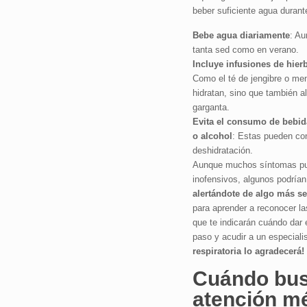
beber suficiente agua durante
Bebe agua diariamente
: Au
tanta sed como en verano.
Incluye infusiones de hier
Como el té de jengibre o men
hidratan, sino que también al
garganta.
Evita el consumo de bebid
o alcohol
: Estas pueden cont
deshidratación.
Aunque muchos síntomas pu
inofensivos, algunos podrían
alertándote de algo más se
para aprender a reconocer la
que te indicarán cuándo dar e
paso y acudir a un especialis
respiratoria lo agradecerá!
Cuándo bu
atención m