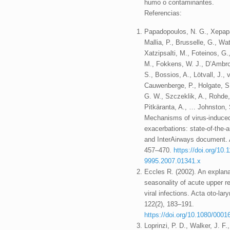
humo o contaminantes.
Referencias:
Papadopoulos, N. G., Xepapa
Mallia, P., Brusselle, G., Wat
Xatzipsalti, M., Foteinos, G.
M., Fokkens, W. J., D’Ambros
S., Bossios, A., Lötvall, J., 
Cauwenberge, P., Holgate, S.
G. W., Szczeklik, A., Rohde,
Pitkäranta, A., … Johnston, 
Mechanisms of virus-induce
exacerbations: state-of-the-
and InterAirways document. A
457–470.
https://doi.org/10.1
9995.2007.01341.x
Eccles R. (2002). An explanat
seasonality of acute upper re
viral infections. Acta oto-lar
122(2), 183–191.
https://doi.org/10.1080/000
Loprinzi, P. D., Walker, J. F.