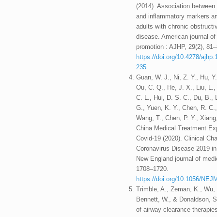
(2014). Association between 
and inflammatory markers a
adults with chronic obstruct
disease. American journal of
promotion : AJHP, 29(2), 81–
https://doi.org/10.4278/ajh
235
Guan, W. J., Ni, Z. Y., Hu, Y.
Ou, C. Q., He, J. X., Liu, L.,
C. L., Hui, D. S. C., Du, B., L
G., Yuen, K. Y., Chen, R. C.,
Wang, T., Chen, P. Y., Xiang,
China Medical Treatment Exp
Covid-19 (2020). Clinical Cha
Coronavirus Disease 2019 in
New England journal of medic
1708–1720.
https://doi.org/10.1056/NE
Trimble, A., Zeman, K., Wu, 
Bennett, W., & Donaldson, S.
of airway clearance therapie