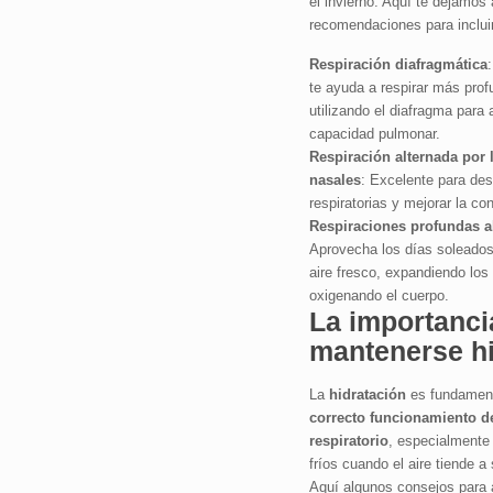
el invierno. Aquí te dejamos
recomendaciones para incluir 
Respiración diafragmática
:
te ayuda a respirar más pro
utilizando el diafragma para 
capacidad pulmonar.
Respiración alternada por 
nasales
: Excelente para des
respiratorias y mejorar la co
Respiraciones profundas al 
Aprovecha los días soleados 
aire fresco, expandiendo lo
oxigenando el cuerpo.
La importanci
mantenerse h
La
hidratación
es fundament
correcto funcionamiento d
respiratorio
, especialmente
fríos cuando el aire tiende a
Aquí algunos consejos para 