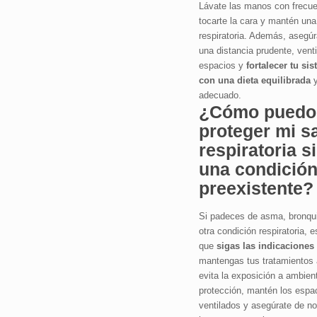
Lávate las manos con frecue
tocarte la cara y mantén una
respiratoria. Además, asegú
una distancia prudente, venti
espacios y
fortalecer tu s
con una dieta equilibrada
y
adecuado.
¿Cómo puedo
proteger mi s
respiratoria s
una condició
preexistente?
Si padeces de asma, bronqui
otra condición respiratoria, 
que
sigas las indicaciones
mantengas tus tratamientos 
evita la exposición a ambient
protección, mantén los espa
ventilados y asegúrate de no