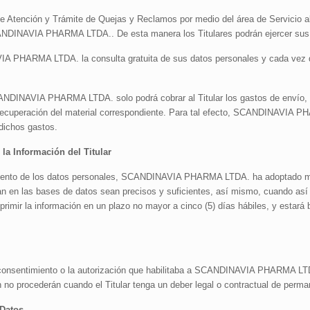
nción y Trámite de Quejas y Reclamos por medio del área de Servicio al Cl
SCANDINAVIA PHARMA LTDA.. De esta manera los Titulares podrán ejercer su
VIA PHARMA LTDA. la consulta gratuita de sus datos personales y cada vez q
NDINAVIA PHARMA LTDA. solo podrá cobrar al Titular los gastos de envío, r
 recuperación del material correspondiente. Para tal efecto, SCANDINAVIA 
 dichos gastos.
la Información del Titular
atamiento de los datos personales, SCANDINAVIA PHARMA LTDA. ha adoptado me
n en las bases de datos sean precisos y suficientes, así mismo, cuando así l
suprimir la información en un plazo no mayor a cinco (5) días hábiles, y estar
el consentimiento o la autorización que habilitaba a SCANDINAVIA PHARMA LTDA
ón no procederán cuando el Titular tenga un deber legal o contractual de perm
Datos.