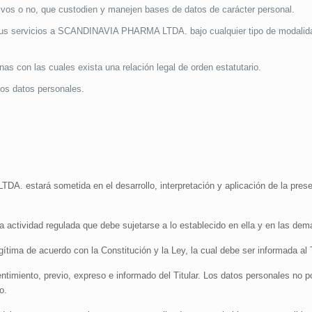
s o no, que custodien y manejen bases de datos de carácter personal.
 sus servicios a SCANDINAVIA PHARMA LTDA. bajo cualquier tipo de modalidad c
as con las cuales exista una relación legal de orden estatutario.
los datos personales.
 estará sometida en el desarrollo, interpretación y aplicación de la presen
na actividad regulada que debe sujetarse a lo establecido en ella y en las dem
ítima de acuerdo con la Constitución y la Ley, la cual debe ser informada al T
ntimiento, previo, expreso e informado del Titular. Los datos personales no p
o.