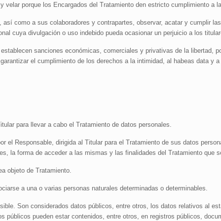
es y velar porque los Encargados del Tratamiento den estricto cumplimiento a 
 como a sus colaboradores y contrapartes, observar, acatar y cumplir las 
nal cuya divulgación o uso indebido pueda ocasionar un perjuicio a los titula
 establecen sanciones económicas, comerciales y privativas de la libertad, 
rantizar el cumplimiento de los derechos a la intimidad, al habeas data y a 
tular para llevar a cabo el Tratamiento de datos personales.
 el Responsable, dirigida al Titular para el Tratamiento de sus datos persona
les, la forma de acceder a las mismas y las finalidades del Tratamiento que s
a objeto de Tratamiento.
ciarse a una o varias personas naturales determinadas o determinables.
ble. Son considerados datos públicos, entre otros, los datos relativos al esta
os públicos pueden estar contenidos, entre otros, en registros públicos, docu