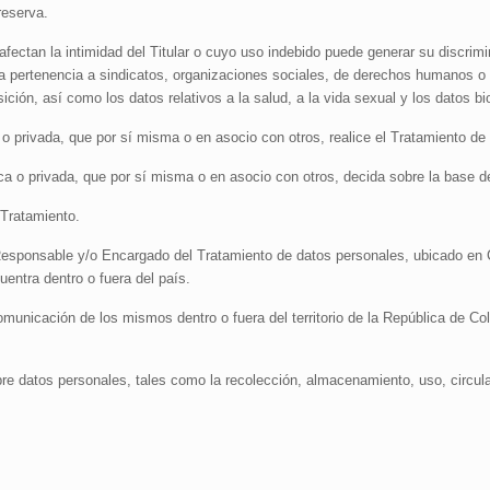
reserva.
ectan la intimidad del Titular o cuyo uso indebido puede generar su discrimin
s, la pertenencia a sindicatos, organizaciones sociales, de derechos humanos o
ición, así como los datos relativos a la salud, a la vida sexual y los datos b
a o privada, que por sí misma o en asocio con otros, realice el Tratamiento d
ica o privada, que por sí misma o en asocio con otros, decida sobre la base d
Tratamiento.
Responsable y/o Encargado del Tratamiento de datos personales, ubicado en C
entra dentro o fuera del país.
municación de los mismos dentro o fuera del territorio de la República de Co
re datos personales, tales como la recolección, almacenamiento, uso, circula